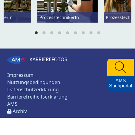
ikerIn
ProzesstechnikerIn
Prozesstechni
KARRIEREFOTOS
Impressum
AMS
Nutzungsbedingungen
Suchportal
Datenschutzerklärung
Barrierefreiheitserklärung
AMS
Archiv
© 2026, AMS Österreich