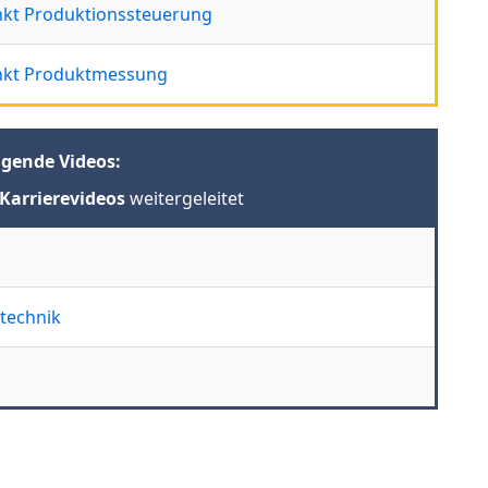
nkt Produktionssteuerung
unkt Produktmessung
lgende Videos:
Karrierevideos
weitergeleitet
technik