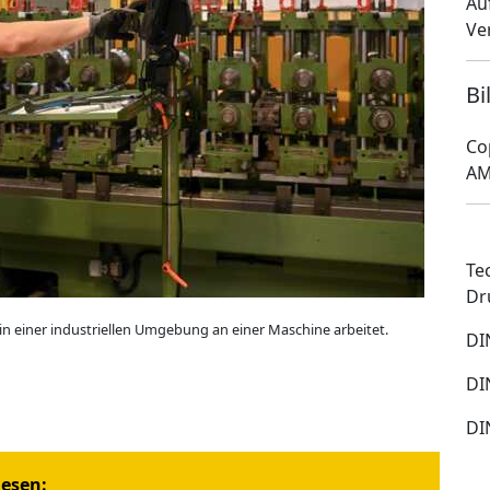
Au
Ve
Bi
Co
AM
Te
Dr
 in einer industriellen Umgebung an einer Maschine arbeitet.
DI
DI
DI
iesen: