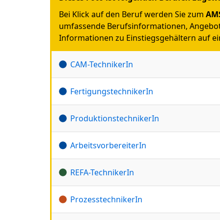
Bei Klick auf den Beruf werden Sie zum
AMS
umfassende Berufsinformationen, Angebot
Informationen zu Einstiegsgehältern auf ein
CAM-TechnikerIn
FertigungstechnikerIn
ProduktionstechnikerIn
ArbeitsvorbereiterIn
REFA-TechnikerIn
ProzesstechnikerIn