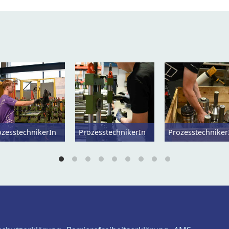
ozesstechnikerIn
ProzesstechnikerIn
Prozesstechniker