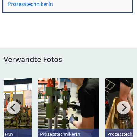
ProzesstechnikerIn
Verwandte Fotos
ikerIn
ProzesstechnikerIn
Prozesstechni