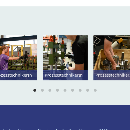
ozesstechnikerIn
ProzesstechnikerIn
Prozesstechniker