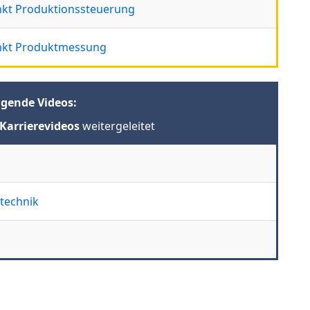
nkt Produktionssteuerung
unkt Produktmessung
lgende Videos:
Karrierevideos
weitergeleitet
technik