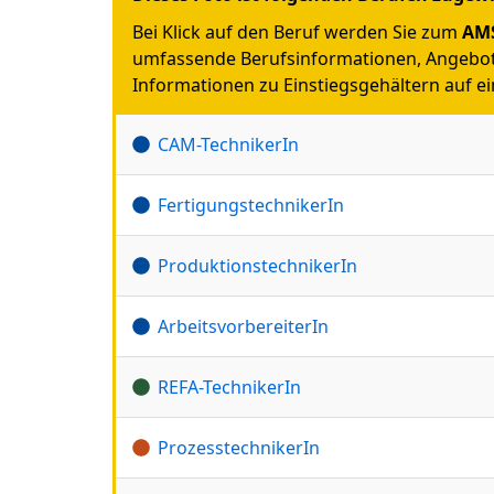
Bei Klick auf den Beruf werden Sie zum
AMS
umfassende Berufsinformationen, Angebot
Informationen zu Einstiegsgehältern auf ein
CAM-TechnikerIn
FertigungstechnikerIn
ProduktionstechnikerIn
ArbeitsvorbereiterIn
REFA-TechnikerIn
ProzesstechnikerIn