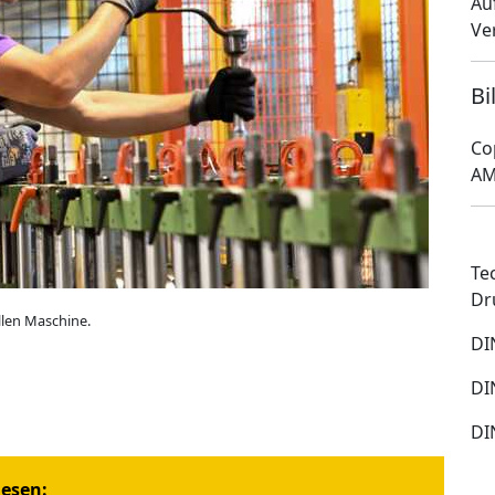
Au
Ve
Bi
Co
AM
Te
Dr
llen Maschine.
DI
DI
DI
iesen: