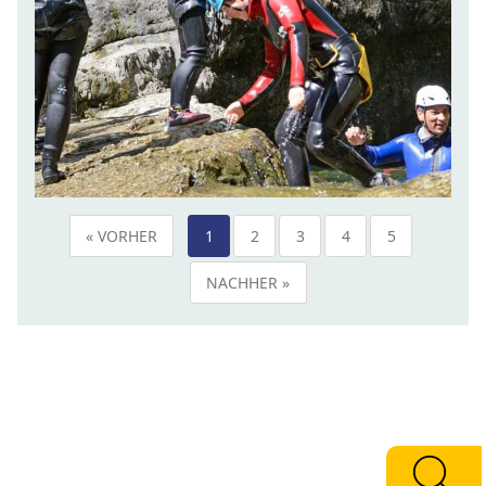
« VORHER
1
2
3
4
5
NACHHER »