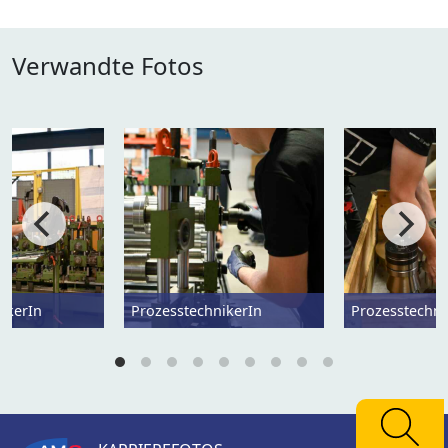
Verwandte Fotos
ikerIn
ProzesstechnikerIn
Prozesstechni