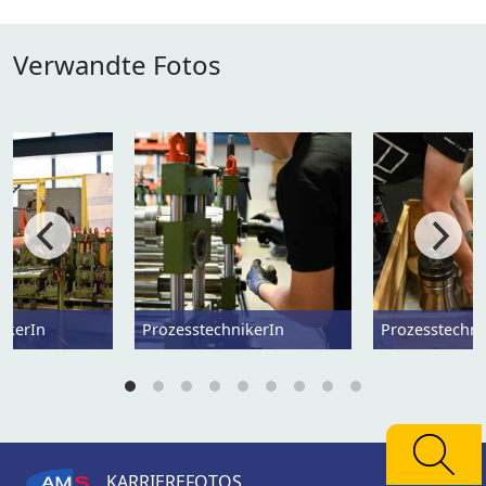
Verwandte Fotos
ikerIn
ProzesstechnikerIn
Prozesstechni
KARRIEREFOTOS