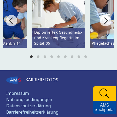
DiplomierteR Gesundheits-
und KrankenpflegerIn im
sistentIn_14
Spital_06
Pflegefachass
KARRIEREFOTOS
Impressum
Nutzungsbedingungen
Datenschutzerklärung
AMS
Suchportal
Barrierefreiheitserklärung