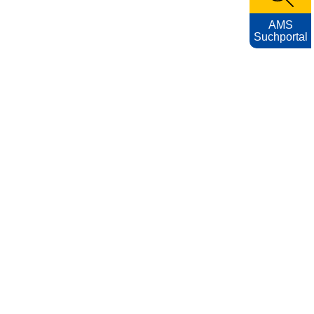
AMS
Suchportal
KARRIEREFOTOS
Impressum
Nutzungsbedingungen
Datenschutzerklärung
Barrierefreiheitserklärung
AMS