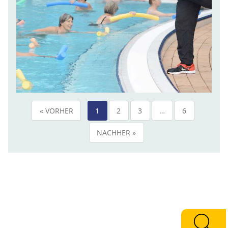
« VORHER
1
2
3
…
6
NACHHER »