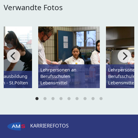
Verwandte Fotos
Lehrpersonen an
Lehrpersonen
ulausbildung
Berufsschulen
Berufsschule
en - St.Pölten
Lebensmittel
Lebensmittel
KARRIEREFOTOS