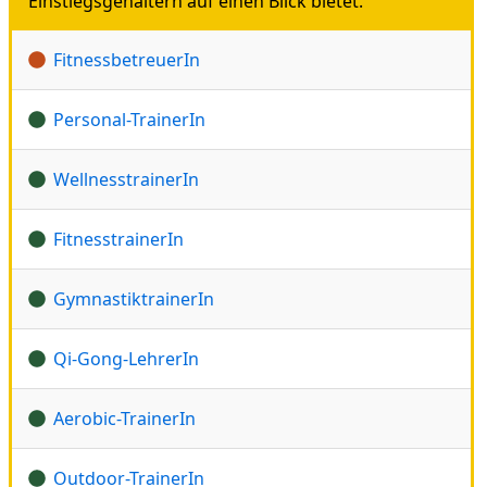
Einstiegsgehältern auf einen Blick bietet.
FitnessbetreuerIn
Personal-TrainerIn
WellnesstrainerIn
FitnesstrainerIn
GymnastiktrainerIn
Qi-Gong-LehrerIn
Aerobic-TrainerIn
Outdoor-TrainerIn