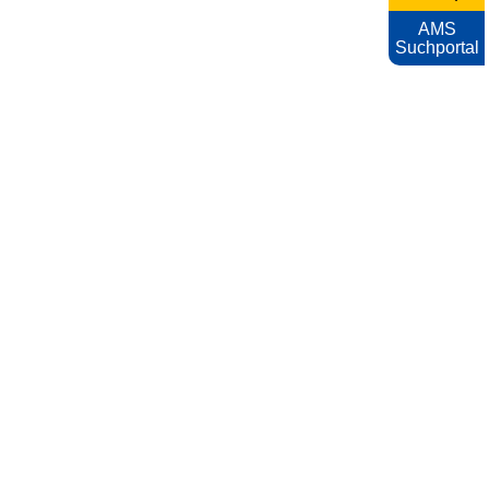
AMS
Suchportal
KARRIEREFOTOS
Impressum
Nutzungsbedingungen
Datenschutzerklärung
Barrierefreiheitserklärung
AMS
Archiv