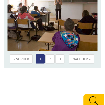
« VORHER
1
2
3
NACHHER »