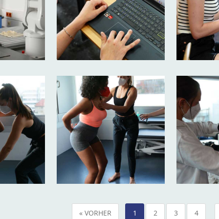
« VORHER
1
2
3
4