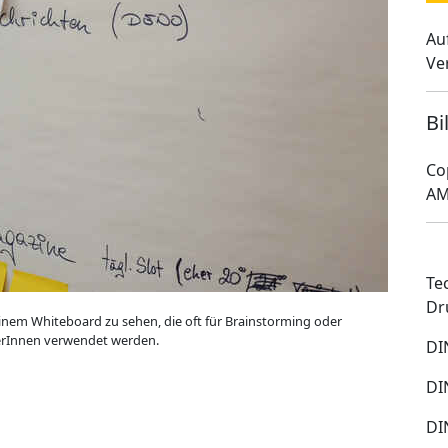
Au
Ve
Bi
Co
AM
Te
Dr
einem Whiteboard zu sehen, die oft für Brainstorming oder
rInnen verwendet werden.
DI
DI
DI