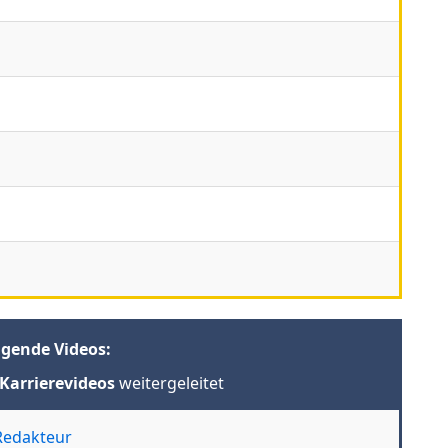
lgende Videos:
Karrierevideos
weitergeleitet
 Redakteur