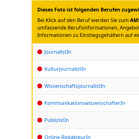
Dieses Foto ist folgenden Berufen zugew
Bei Klick auf den Beruf werden Sie zum
AMS
umfassende Berufsinformationen, Angebot
Informationen zu Einstiegsgehältern auf ein
JournalistIn
KulturjournalistIn
WissenschaftsjournalistIn
KommunikationswissenschafterIn
PublizistIn
Online-RedakteurIn