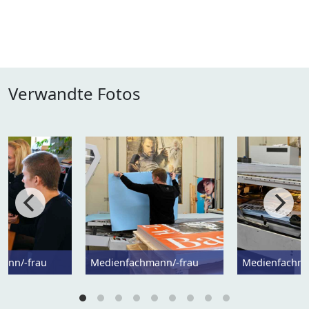
Verwandte Fotos
ann/-frau
Medienfachmann/-frau
Medienfachma