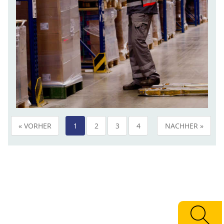
« VORHER
1
2
3
4
NACHHER »