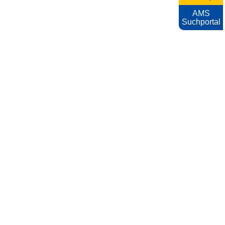
AMS
Suchportal
KARRIEREFOTOS
Impressum
Nutzungsbedingungen
Datenschutzerklärung
Barrierefreiheitserklärung
AMS
Archiv