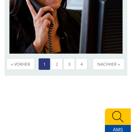
« VORHER
1
2
3
4
NACHHER »
AMS