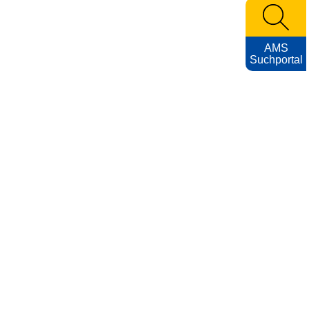
AMS
Suchportal
KARRIEREFOTOS
Impressum
Nutzungsbedingungen
Datenschutzerklärung
Barrierefreiheitserklärung