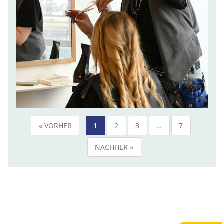
« VORHER
1
2
3
…
7
NACHHER »