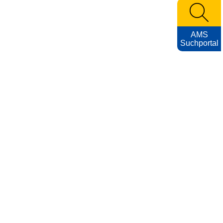
AMS
Suchportal
KARRIEREFOTOS
Impressum
Nutzungsbedingungen
Datenschutzerklärung
Barrierefreiheitserklärung