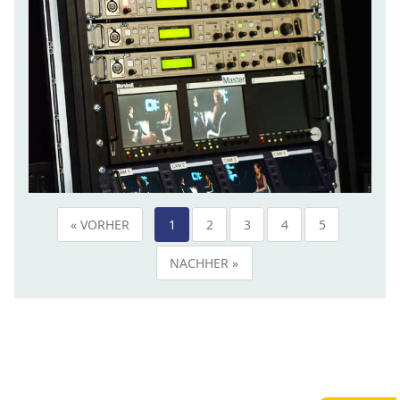
« VORHER
1
2
3
4
5
NACHHER »