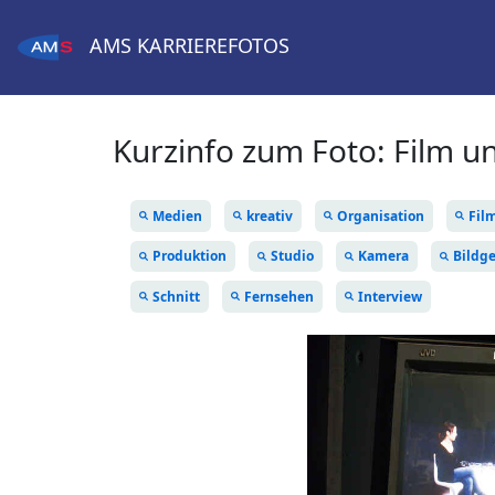
AMS
KARRIEREFOTOS
Kurzinfo zum Foto:
Film u
Medien
kreativ
Organisation
Fil
Produktion
Studio
Kamera
Bildg
Schnitt
Fernsehen
Interview