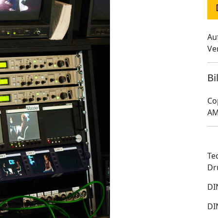
Au
Ve
Bi
Co
AM
Te
Dr
DI
DI