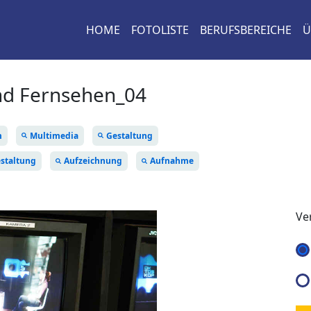
HOME
FOTOLISTE
BERUFSBEREICHE
Ü
nd Fernsehen_04
m
Multimedia
Gestaltung
estaltung
Aufzeichnung
Aufnahme
Ve