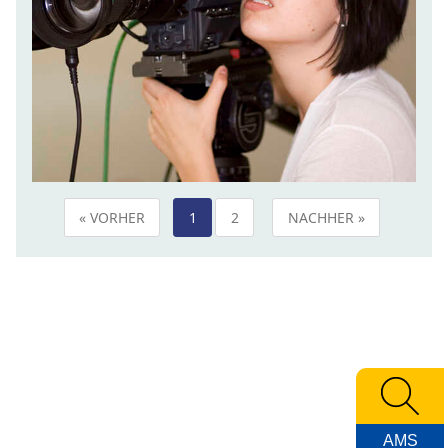
« VORHER
1
2
NACHHER »
AMS