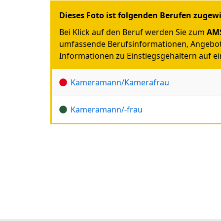
Dieses Foto ist folgenden Berufen zugew
Bei Klick auf den Beruf werden Sie zum
AMS
umfassende Berufsinformationen, Angebot
Informationen zu Einstiegsgehältern auf ein
Kameramann/Kamerafrau
Kameramann/-frau