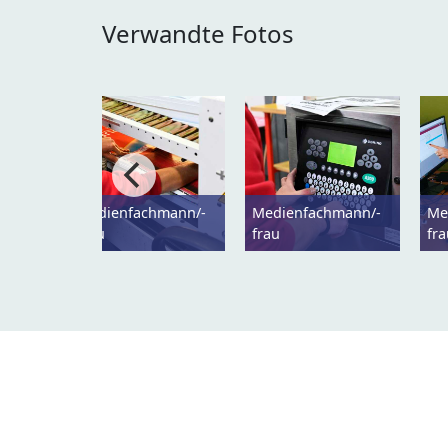
Verwandte Fotos
Medienfachmann/-
Medienfachmann/-
Me
frau
frau
fr
KARRIEREFOTOS
Impressum
Nutzungsbedingungen
Daten