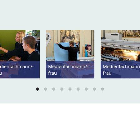
dienfachmann/-
Medienfachmann/-
Medienfachmann
au
frau
frau
schutzerklärung
Barrierefreiheitserklärung
AMS