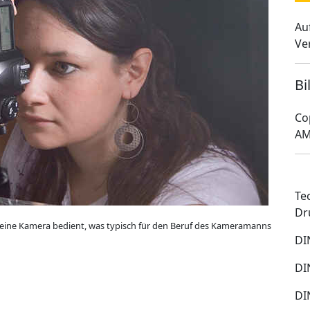
Au
Ve
Bi
Co
AM
Te
Dr
ie eine Kamera bedient, was typisch für den Beruf des Kameramanns
DI
DI
DI