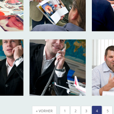
« VORHER
1
2
3
4
5