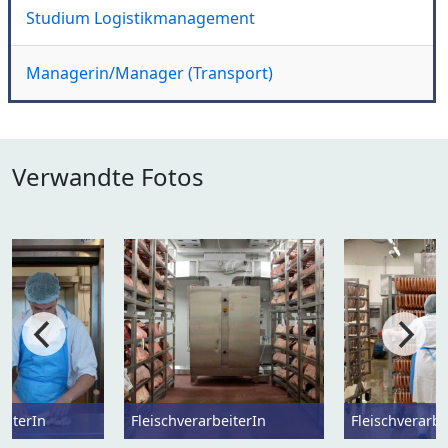
Studium Logistikmanagement
Managerin/Manager (Transport)
Verwandte Fotos
eiterIn
FleischverarbeiterIn
Fleischverarbe