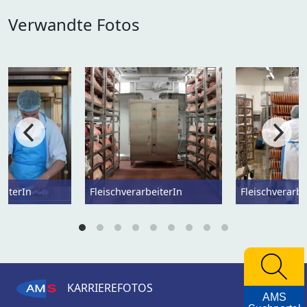
Verwandte Fotos
eiterIn
FleischverarbeiterIn
Fleischverarbe
KARRIEREFOTOS
AMS