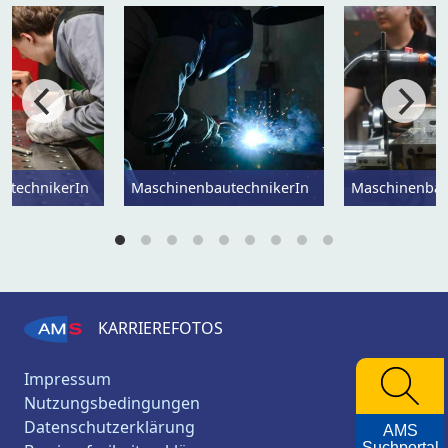
utechnikerIn
MaschinenbautechnikerIn
Maschinenbau
KARRIEREFOTOS
Impressum
Nutzungsbedingungen
Datenschutzerklärung
AMS
Suchportal