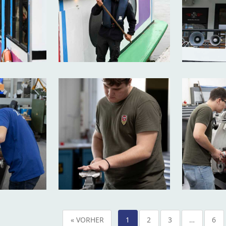
« VORHER
1
2
3
…
6