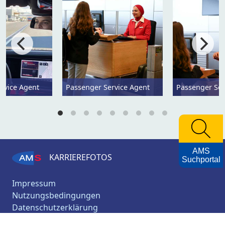
rvice Agent
Passenger Service Agent
Passenger Ser
AMS
KARRIEREFOTOS
Suchportal
Impressum
Nutzungsbedingungen
Datenschutzerklärung
Barrierefreiheitserklärung