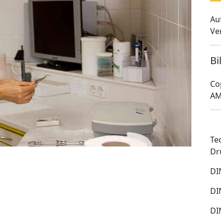
Au
Ve
Bi
Co
AM
Te
Dr
DI
DI
DI