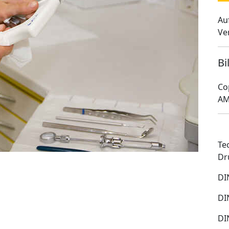
Au
Ve
Bi
Co
AM
Te
Dr
DI
DI
DI