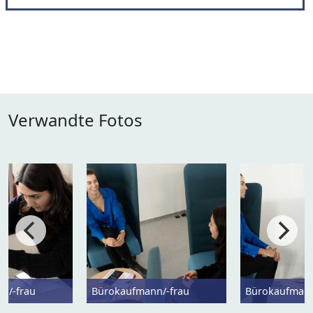
Verwandte Fotos
n/-frau
Bürokaufmann/-frau
Bürokaufmann