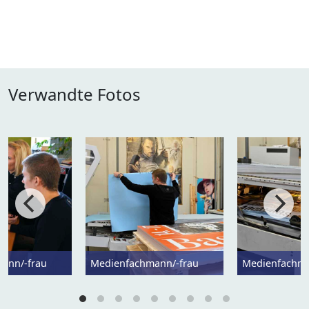
Verwandte Fotos
ann/-frau
Medienfachmann/-frau
Medienfachma