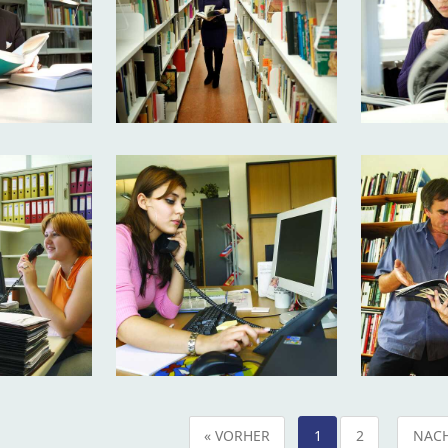
« VORHER
1
2
NACH