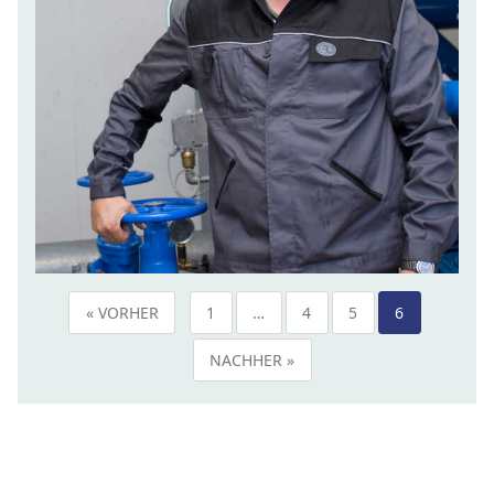
« VORHER
1
…
4
5
6
NACHHER »