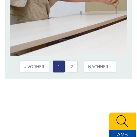
« VORHER
1
2
NACHHER »
AMS