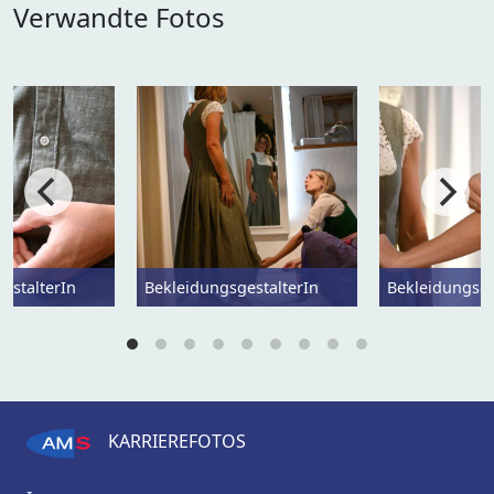
Verwandte Fotos
estalterIn
BekleidungsgestalterIn
Bekleidungsge
KARRIEREFOTOS