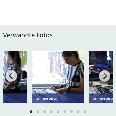
Verwandte Fotos
n
TonmeisterIn
TonmeisterIn