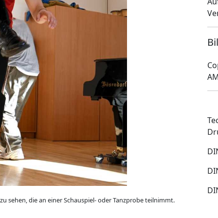
Au
Ve
Bi
Co
AM
Te
Dr
DI
DI
DI
zu sehen, die an einer Schauspiel- oder Tanzprobe teilnimmt.