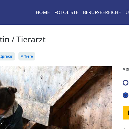
HOME
FOTOLISTE
BERUFSBEREICHE
Ü
tin / Tierarzt
ztpraxis
Tiere
Ve