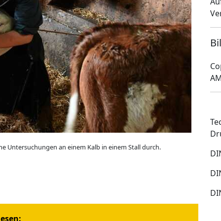
Au
Ve
Bi
Co
AM
Te
Dr
liche Untersuchungen an einem Kalb in einem Stall durch.
DI
DI
DI
iesen: