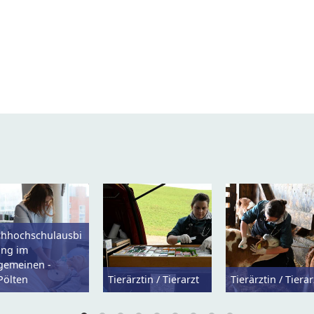
chhochschulausbi
ung im
lgemeinen -
Pölten
Tierärztin / Tierarzt
Tierärztin / Tierar