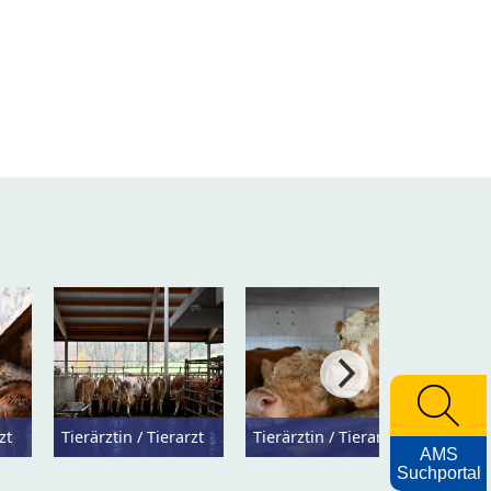
zt
Tierärztin / Tierarzt
Tierärztin / Tierarzt
Tierär
AMS
Suchportal