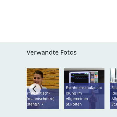
Verwandte Fotos
Fachhochschulausbi
Fa
Pharmazeutisch-
ldung im
ld
kaufmännisch(er/e)
Allgemeinen -
Al
AssistentIn_7
St.Pölten
St.