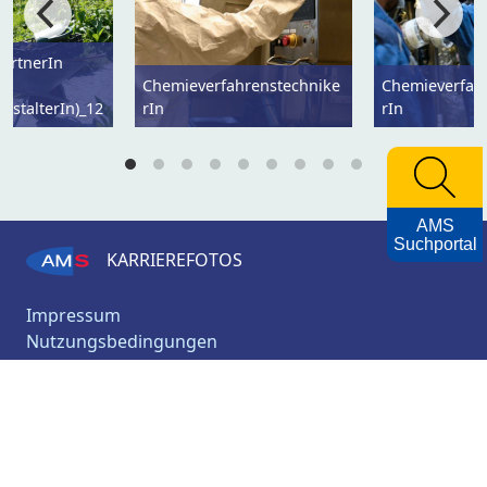
ärtnerIn
Chemieverfahrenstechnike
Chemieverfah
estalterIn)_12
rIn
rIn
AMS
Suchportal
KARRIEREFOTOS
Impressum
Nutzungsbedingungen
Datenschutzerklärung
Barrierefreiheitserklärung
AMS
Archiv