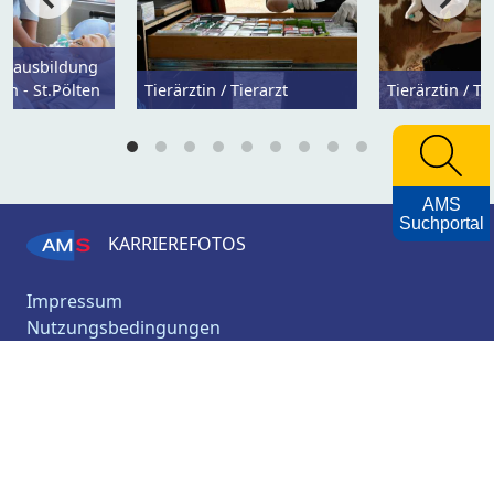
ulausbildung
en - St.Pölten
Tierärztin / Tierarzt
Tierärztin / Ti
AMS
Suchportal
KARRIEREFOTOS
Impressum
Nutzungsbedingungen
Datenschutzerklärung
Barrierefreiheitserklärung
AMS
Archiv