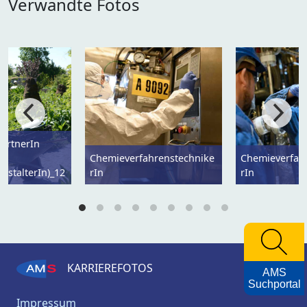
Verwandte Fotos
ärtnerIn
Chemieverfahrenstechnike
Chemieverfah
estalterIn)_12
rIn
rIn
KARRIEREFOTOS
AMS
Suchportal
Impressum