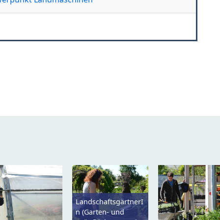
LandschaftsgärtnerI
n (Garten- und