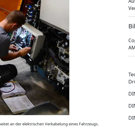
Au
Ve
Bi
Co
AM
Te
Dr
DI
DI
DI
itet an der elektrischen Verkabelung eines Fahrzeugs.