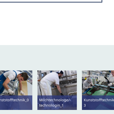
nststofftechnik_0
Milchtechnologe/-
Kunststofftechni
technologin_1
3