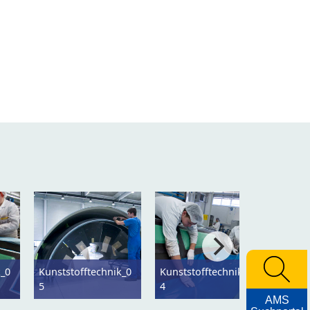
k_0
Kunststofftechnik_0
Kunststofftechnik_0
5
4
AMS