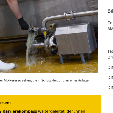
Bi
Co
AM
Te
Dr
DI
DI
er Molkerei zu sehen, die in Schutzkleidung an einer Anlage
DI
iesen:
 Karrierekompass
weitergeleitet, der Ihnen