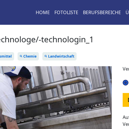
HOME
FOTOLISTE
BERUFSBEREICHE
Ü
echnologe/-technologin_1
smittel
Chemie
Landwirtschaft
Ve
Au
Ve