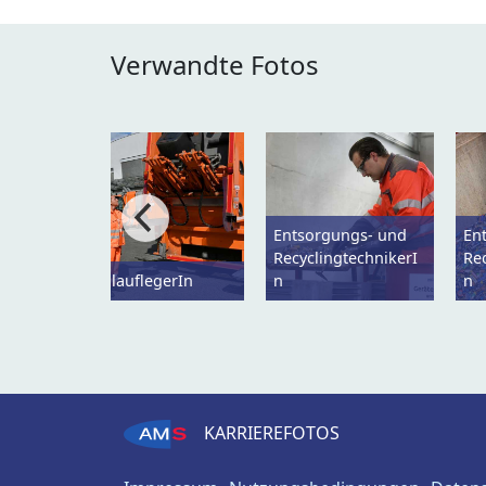
Verwandte Fotos
Entsorgungs- und
En
RecyclingtechnikerI
Re
MüllauflegerIn
n
n
KARRIEREFOTOS