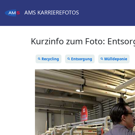
AMS
KARRIEREFOTOS
Kurzinfo zum Foto:
Entsor
Recycling
Entsorgung
Mülldeponie