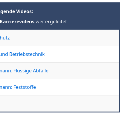
lgende Videos:
Karrierevideos
weitergeleitet
chutz
und Betriebstechnik
ann: Flüssige Abfälle
ann: Feststoffe