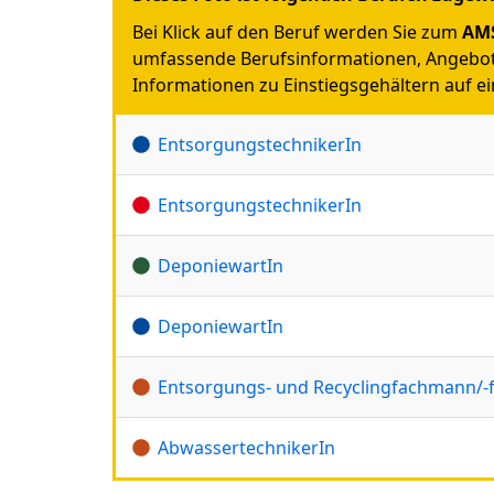
Bei Klick auf den Beruf werden Sie zum
AMS
umfassende Berufsinformationen, Angebot
Informationen zu Einstiegsgehältern auf ein
EntsorgungstechnikerIn
EntsorgungstechnikerIn
DeponiewartIn
DeponiewartIn
Entsorgungs- und Recyclingfachmann/-
AbwassertechnikerIn