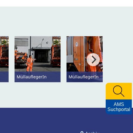
MüllauflegerIn
MüllauflegerIn
Mülla
AMS
Suchportal