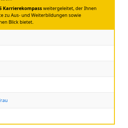
 Karrierekompass
weitergeleitet, der Ihnen
e zu Aus- und Weiterbildungen sowie
en Blick bietet.
frau