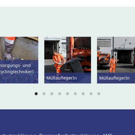
tsorgungs- und
cyclingtechnikerI
MüllauflegerIn
MüllauflegerIn