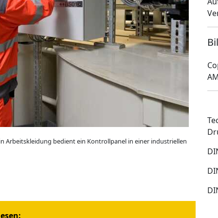
Au
Ve
Bi
Co
AM
Te
Dr
 Arbeitskleidung bedient ein Kontrollpanel in einer industriellen
DI
DI
DI
iesen: