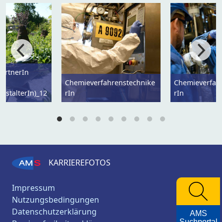
ärtnerIn
Chemieverfahrenstechnike
Chemieverfah
estalterIn)_12
rIn
rIn
KARRIEREFOTOS
Impressum
Nutzungsbedingungen
Datenschutzerklärung
AMS
Suchportal