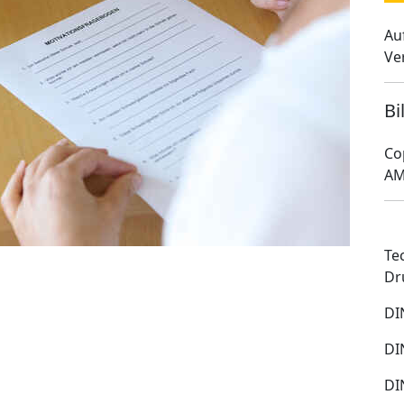
Au
Ve
Bi
Co
AM
Te
Dr
DI
DI
DI