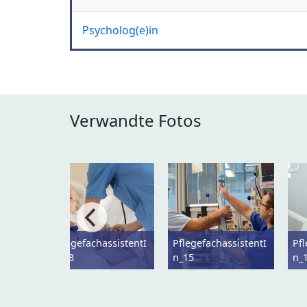
Psycholog(e)in
Verwandte Fotos
PflegefachassistentI
PflegefachassistentI
Pfl
n_18
n_15
n_