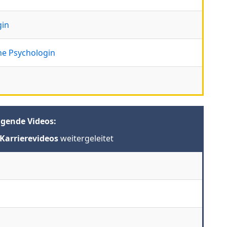
gin
e Psychologin
lgende Videos:
Karrierevideos
weitergeleitet