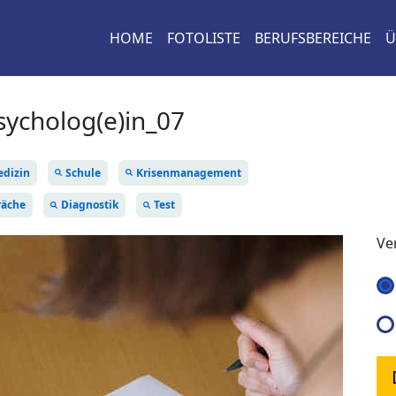
HOME
FOTOLISTE
BERUFSBEREICHE
Ü
sycholog(e)in_07
dizin
Schule
Krisenmanagement
räche
Diagnostik
Test
Ve