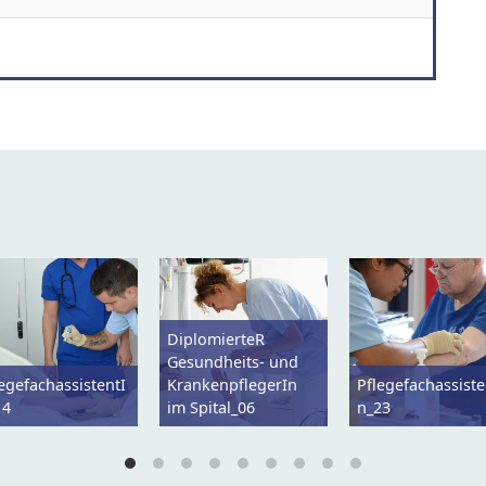
DiplomierteR
Gesundheits- und
egefachassistentI
KrankenpflegerIn
Pflegefachassiste
14
im Spital_06
n_23