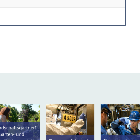
ndschaftsgärtnerI
(Garten- und