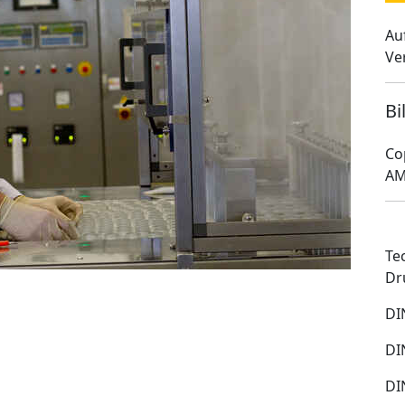
Au
Ve
Bi
Co
AM
Te
Dr
DI
DI
DI