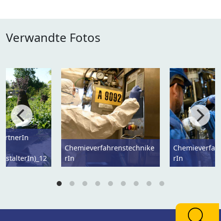
Verwandte Fotos
ärtnerIn
Chemieverfahrenstechnike
Chemieverfah
estalterIn)_12
rIn
rIn