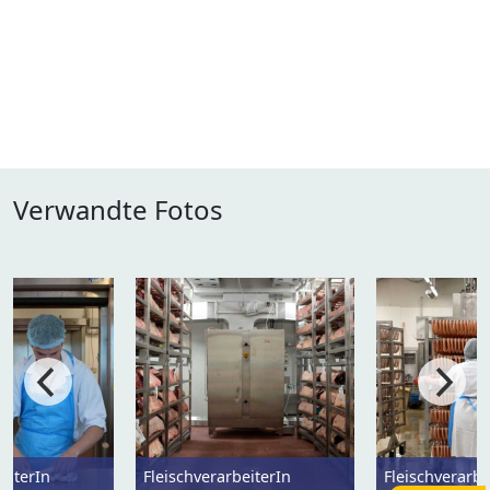
Verwandte Fotos
eiterIn
FleischverarbeiterIn
Fleischverarbe